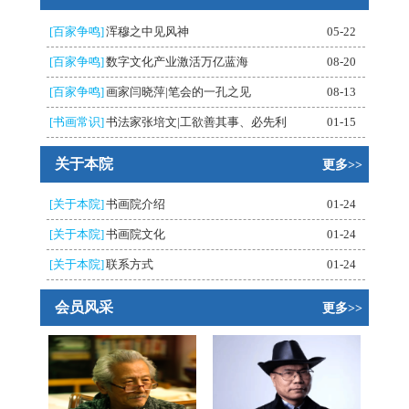
[百家争鸣]
浑穆之中见风神
05-22
[百家争鸣]
数字文化产业激活万亿蓝海
08-20
[百家争鸣]
画家闫晓萍|笔会的一孔之见
08-13
[书画常识]
书法家张培文|工欲善其事、必先利
01-15
关于本院
更多>>
[关于本院]
书画院介绍
01-24
[关于本院]
书画院文化
01-24
[关于本院]
联系方式
01-24
会员风采
更多>>