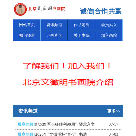
诚信|合作|共赢
网站首页
资讯频道
作品定制
会员风采
知识频道
证书查询
关于本院
加入画院
资讯频道
更多>>
[展赛信息]
纪念红军长征胜利90周年暨北京文
07-17
[展赛信息]
2026年“文徵明杯”青少年书法
04-03