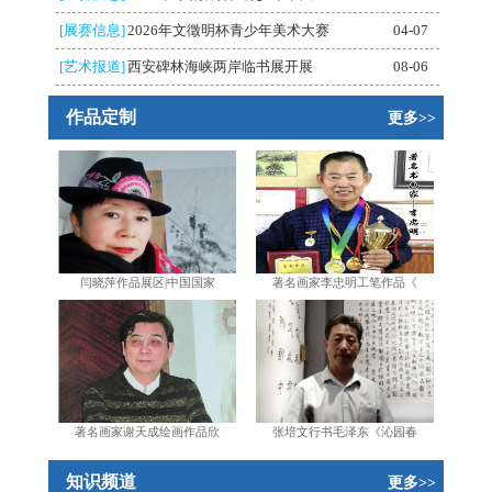
[展赛信息]
2026年文徵明杯青少年美术大赛
04-07
[艺术报道]
西安碑林海峡两岸临书展开展
08-06
作品定制
更多>>
闫晓萍作品展区|中国国家
著名画家李忠明工笔作品《
著名画家谢天成绘画作品欣
张培文行书毛泽东《沁园春
知识频道
更多>>