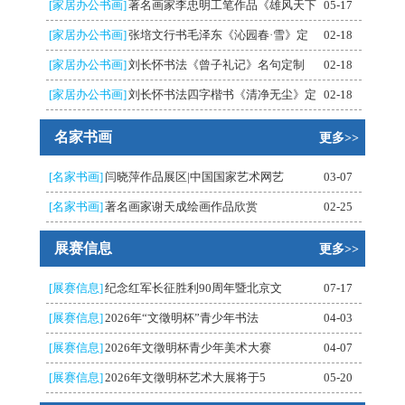
[家居办公书画]
著名画家李忠明工笔作品《雄风天下
05-17
[家居办公书画]
张培文行书毛泽东《沁园春·雪》定
02-18
[家居办公书画]
刘长怀书法《曾子礼记》名句定制
02-18
[家居办公书画]
刘长怀书法四字楷书《清净无尘》定
02-18
名家书画
更多>>
[名家书画]
闫晓萍作品展区|中国国家艺术网艺
03-07
[名家书画]
著名画家谢天成绘画作品欣赏
02-25
展赛信息
更多>>
[展赛信息]
纪念红军长征胜利90周年暨北京文
07-17
[展赛信息]
2026年“文徵明杯”青少年书法
04-03
[展赛信息]
2026年文徵明杯青少年美术大赛
04-07
[展赛信息]
2026年文徵明杯艺术大展将于5
05-20