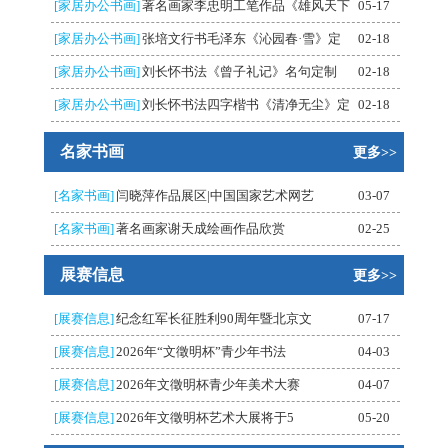
[家居办公书画]
著名画家李忠明工笔作品《雄风天下
05-17
[家居办公书画]
张培文行书毛泽东《沁园春·雪》定
02-18
[家居办公书画]
刘长怀书法《曾子礼记》名句定制
02-18
[家居办公书画]
刘长怀书法四字楷书《清净无尘》定
02-18
名家书画
更多>>
[名家书画]
闫晓萍作品展区|中国国家艺术网艺
03-07
[名家书画]
著名画家谢天成绘画作品欣赏
02-25
展赛信息
更多>>
[展赛信息]
纪念红军长征胜利90周年暨北京文
07-17
[展赛信息]
2026年“文徵明杯”青少年书法
04-03
[展赛信息]
2026年文徵明杯青少年美术大赛
04-07
[展赛信息]
2026年文徵明杯艺术大展将于5
05-20