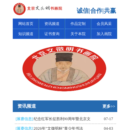
诚信|合作|共赢
网站首页
资讯频道
作品定制
会员风采
知识频道
证书查询
关于本院
加入画院
资讯频道
更多>>
[展赛信息]
纪念红军长征胜利90周年暨北京文
07-17
[展赛信息]
2026年“文徵明杯”青少年书法
04-03