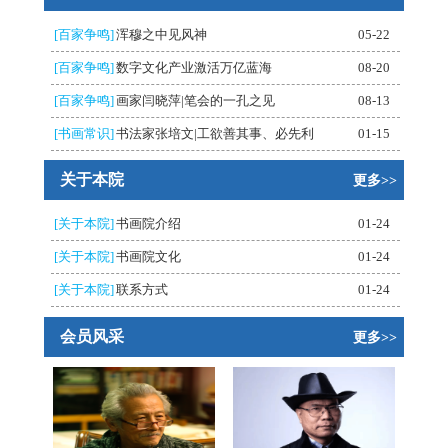
[百家争鸣]
浑穆之中见风神
05-22
[百家争鸣]
数字文化产业激活万亿蓝海
08-20
[百家争鸣]
画家闫晓萍|笔会的一孔之见
08-13
[书画常识]
书法家张培文|工欲善其事、必先利
01-15
关于本院
更多>>
[关于本院]
书画院介绍
01-24
[关于本院]
书画院文化
01-24
[关于本院]
联系方式
01-24
会员风采
更多>>