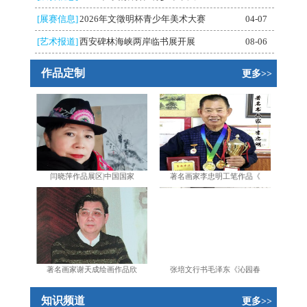
[展赛信息]
2026年文徵明杯青少年美术大赛
04-07
[艺术报道]
西安碑林海峡两岸临书展开展
08-06
作品定制
更多>>
闫晓萍作品展区|中国国家
著名画家李忠明工笔作品《
著名画家谢天成绘画作品欣
张培文行书毛泽东《沁园春
知识频道
更多>>