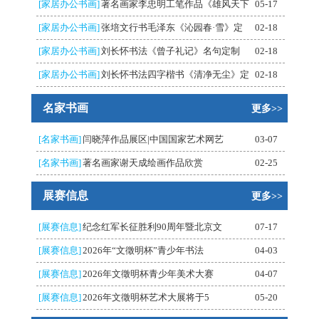
[家居办公书画]
著名画家李忠明工笔作品《雄风天下
05-17
[家居办公书画]
张培文行书毛泽东《沁园春·雪》定
02-18
[家居办公书画]
刘长怀书法《曾子礼记》名句定制
02-18
[家居办公书画]
刘长怀书法四字楷书《清净无尘》定
02-18
名家书画
更多>>
[名家书画]
闫晓萍作品展区|中国国家艺术网艺
03-07
[名家书画]
著名画家谢天成绘画作品欣赏
02-25
展赛信息
更多>>
[展赛信息]
纪念红军长征胜利90周年暨北京文
07-17
[展赛信息]
2026年“文徵明杯”青少年书法
04-03
[展赛信息]
2026年文徵明杯青少年美术大赛
04-07
[展赛信息]
2026年文徵明杯艺术大展将于5
05-20