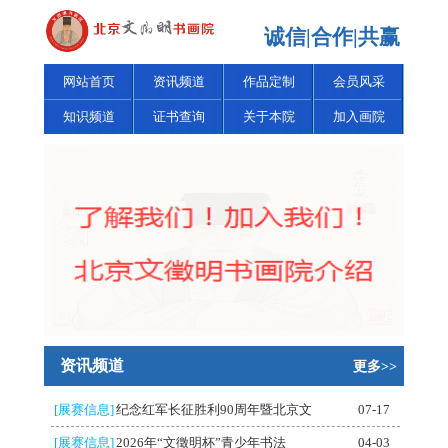
诚信|合作|共赢
网站首页
资讯频道
作品定制
会员风采
知识频道
证书查询
关于本院
加入画院
资讯频道
更多>>
[展赛信息]
纪念红军长征胜利90周年暨北京文
07-17
[展赛信息]
2026年“文徵明杯”青少年书法
04-03