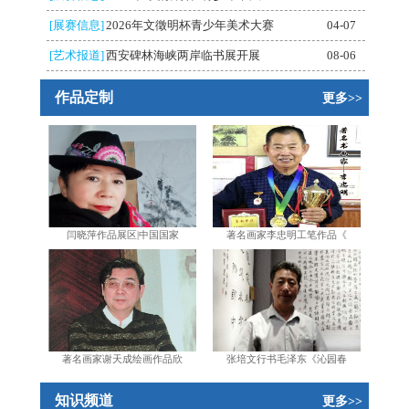
[展赛信息]
2026年文徵明杯青少年美术大赛
04-07
[艺术报道]
西安碑林海峡两岸临书展开展
08-06
作品定制
更多>>
闫晓萍作品展区|中国国家
著名画家李忠明工笔作品《
著名画家谢天成绘画作品欣
张培文行书毛泽东《沁园春
知识频道
更多>>