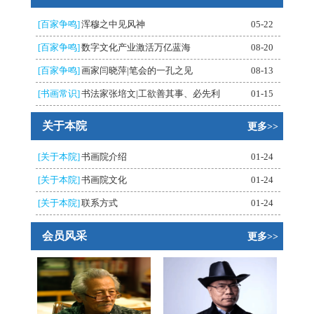
[百家争鸣]
浑穆之中见风神
05-22
[百家争鸣]
数字文化产业激活万亿蓝海
08-20
[百家争鸣]
画家闫晓萍|笔会的一孔之见
08-13
[书画常识]
书法家张培文|工欲善其事、必先利
01-15
关于本院
更多>>
[关于本院]
书画院介绍
01-24
[关于本院]
书画院文化
01-24
[关于本院]
联系方式
01-24
会员风采
更多>>