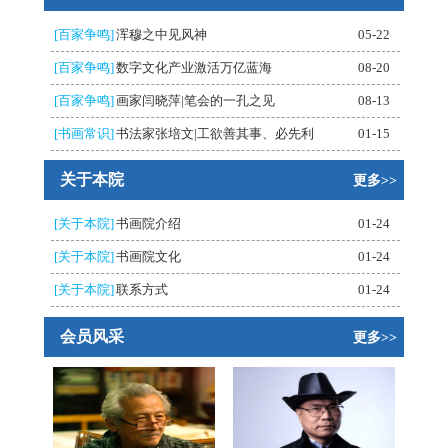
[百家争鸣]
浑穆之中见风神
05-22
[百家争鸣]
数字文化产业激活万亿蓝海
08-20
[百家争鸣]
画家闫晓萍|笔会的一孔之见
08-13
[书画常识]
书法家张培文|工欲善其事、必先利
01-15
关于本院
更多>>
[关于本院]
书画院介绍
01-24
[关于本院]
书画院文化
01-24
[关于本院]
联系方式
01-24
会员风采
更多>>