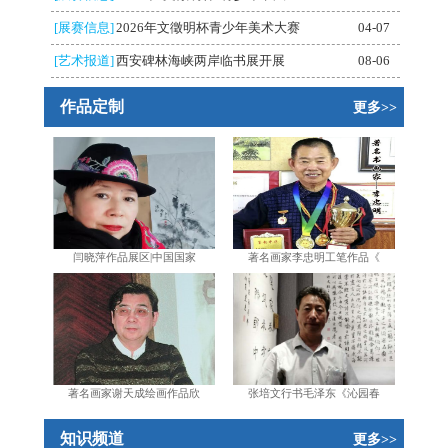
[展赛信息]
2026年文徵明杯青少年美术大赛
04-07
[艺术报道]
西安碑林海峡两岸临书展开展
08-06
作品定制
更多>>
闫晓萍作品展区|中国国家
著名画家李忠明工笔作品《
著名画家谢天成绘画作品欣
张培文行书毛泽东《沁园春
知识频道
更多>>