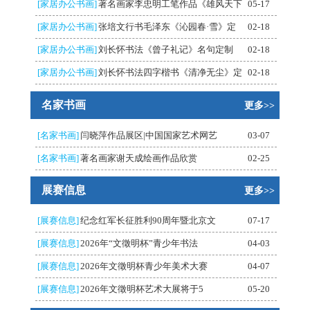
[家居办公书画]
著名画家李忠明工笔作品《雄风天下
05-17
[家居办公书画]
张培文行书毛泽东《沁园春·雪》定
02-18
[家居办公书画]
刘长怀书法《曾子礼记》名句定制
02-18
[家居办公书画]
刘长怀书法四字楷书《清净无尘》定
02-18
名家书画
更多>>
[名家书画]
闫晓萍作品展区|中国国家艺术网艺
03-07
[名家书画]
著名画家谢天成绘画作品欣赏
02-25
展赛信息
更多>>
[展赛信息]
纪念红军长征胜利90周年暨北京文
07-17
[展赛信息]
2026年“文徵明杯”青少年书法
04-03
[展赛信息]
2026年文徵明杯青少年美术大赛
04-07
[展赛信息]
2026年文徵明杯艺术大展将于5
05-20