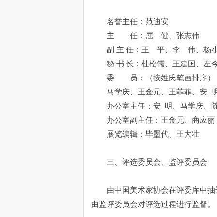
名誉主任：范迪安
主 任：屈 健、张志伟
副 主 任：王 平、李 伟、杨
秘 书 长：杜松儒、王建国、左
委 员：（按姓氏笔画排序）
马学庆、王金元、王菲菲、安 
办公室主任：安 明、马学庆、陈
办公室副主任：王金元、商应丽
展览编辑：毕墨代、王大壮
三、评选委员会、监评委员会
由中国美术家协会在评委库中抽
由监评委员会对评选过程进行监督。