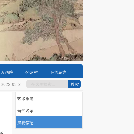
加入画院
公示栏
在线留言
022-03-22
第五届全国中青年德艺双馨文艺工作者表彰大会倡议书
艺术报道
当代名家
展赛信息
质