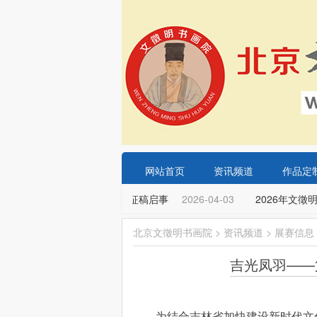
网站首页
资讯频道
作品定
6年“文徵明杯”青少年书法大赛征稿启事
2026-04-03
2026年文徵
北京文徵明书画院
>
资讯频道
>
展赛信息
吉光凤羽——
为结合吉林省加快建设新时代文